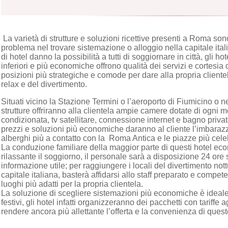
La varietà di strutture e soluzioni ricettive presenti a Roma son
problema nel trovare sistemazione o alloggio nella capitale ital
di hotel danno la possibilità a tutti di soggiornare in città, gli ho
inferiori e più economiche offrono qualità dei servizi e cortesia
posizioni più strategiche e comode per dare alla propria cliente
relax e del divertimento.
Situati vicino la Stazione Termini o l’aeroporto di Fiumicino o n
strutture offriranno alla clientela ampie camere dotate di ogni
condizionata, tv satellitare, connessione internet e bagno priva
prezzi e soluzioni più economiche daranno al cliente l’imbaraz
alberghi più a contatto con la Roma Antica e le piazze più celeb
La conduzione familiare della maggior parte di questi hotel ec
rilassante il soggiorno, il personale sarà a disposizione 24 ore
informazione utile; per raggiungere i locali del divertimento nottu
capitale italiana, basterà affidarsi allo staff preparato e compet
luoghi più adatti per la propria clientela.
La soluzione di scegliere sistemazioni più economiche è ideale
festivi, gli hotel infatti organizzeranno dei pacchetti con tariffe 
rendere ancora più allettante l’offerta e la convenienza di queste