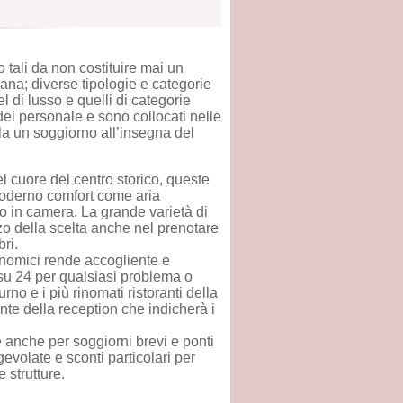
o tali da non costituire mai un
iana; diverse tipologie e categorie
tel di lusso e quelli di categorie
 del personale e sono collocati nelle
la un soggiorno all’insegna del
el cuore del centro storico, queste
 moderno comfort come aria
to in camera. La grande varietà di
zo della scelta anche nel prenotare
ri.
onomici rende accogliente e
 su 24 per qualsiasi problema o
rno e i più rinomati ristoranti della
ente della reception che indicherà i
 anche per soggiorni brevi e ponti
agevolate e sconti particolari per
 strutture.