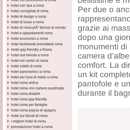
bellissime e 
hotel con promozioni a roma
hotel con spa a roma
Per due o anc
hotel consigliati di roma
rappresentano
hotel di design a roma
hotel di lusso a roma
grazie ai mass
hotel di roma piÃ¹ famosi al mondo
hotel e appartamenti roma
dopo una giorn
hotel economici a roma
hotel facilmente prenotabili roma
monumenti di R
Hotel gay friendly a Roma
camera d’alber
hotel last minute a roma
hotel nel centro di roma
comfort. La di
hotel ostelli di roma
hotel panoramico a roma
un kit comple
hotel per luna di miele a roma
pantofole e un
hotel roma antica
hotel roma con camere quadruple
durante il bag
hotel roma disabili
hotel roma gay friendly
hotel roma per famiglie
hotel roma piazza di spagna
hotel sui litorali di roma
i migliori hotel di roma
prenotazione hotel a roma