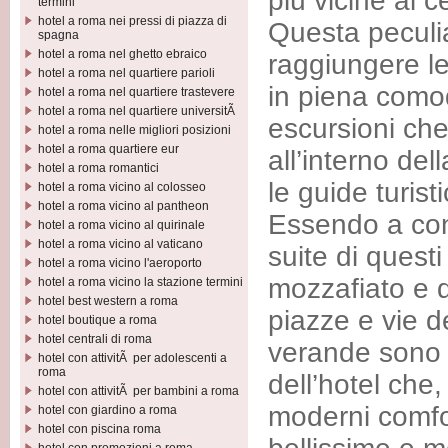
più vicine ai 
termini
hotel a roma nei pressi di piazza di
Questa peculia
spagna
hotel a roma nel ghetto ebraico
raggiungere l
hotel a roma nel quartiere parioli
in piena comod
hotel a roma nel quartiere trastevere
hotel a roma nel quartiere universitÃ
escursioni che
hotel a roma nelle migliori posizioni
hotel a roma quartiere eur
all’interno del
hotel a roma romantici
le guide turist
hotel a roma vicino al colosseo
hotel a roma vicino al pantheon
Essendo a cont
hotel a roma vicino al quirinale
hotel a roma vicino al vaticano
suite di questi
hotel a roma vicino l'aeroporto
mozzafiato e d
hotel a roma vicino la stazione termini
hotel best western a roma
piazze e vie d
hotel boutique a roma
hotel centrali di roma
verande sono i
hotel con attivitÃ per adolescenti a
roma
dell’hotel che,
hotel con attivitÃ per bambini a roma
moderni comfor
hotel con giardino a roma
hotel con piscina roma